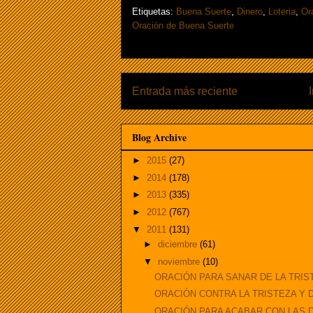
Etiquetas:
Buena Suerte
,
Dinero
,
Loteria
,
Or
Oración de Buena Suerte
Entrada más reciente
Blog Archive
►
2015
(27)
►
2014
(178)
►
2013
(335)
►
2012
(767)
▼
2011
(131)
►
diciembre
(61)
▼
noviembre
(10)
ORACIÓN PARA SANAR DE LA TRISTE
ORACIÓN CONTRA LA TRISTEZA Y
ORACIÓN PARA ACABAR CON LAS 