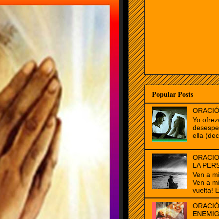
Popular Posts
ORACIÓ
Yo ofrez
desespe
ella (dec
ORACIO
LA PER
Ven a m
Ven a m
vuelta! E
ORACIÓ
ENEMI