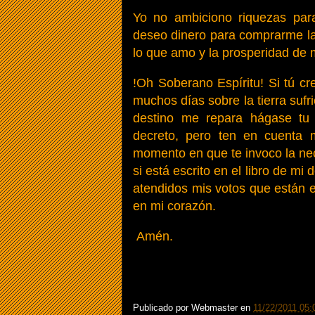
Yo no ambiciono riquezas para
deseo dinero para comprarme la
lo que amo y la prosperidad de 
!Oh Soberano Espíritu! Si tú c
muchos días sobre la tierra suf
destino me repara hágase tu 
decreto, pero ten en cuenta 
momento en que te invoco la ne
si está escrito en el libro de mi
atendidos mis votos que están 
en mi corazón.
Amén.
Publicado por
Webmaster
en
11/22/2011 05: