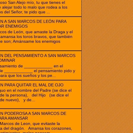
ioso San Alejo mío, tu que tienes el
 alejar todo lo malo que rodea a los
s del Señor, te pido que ...
N A SAN MARCOS DE LEÓN PARA
AR ENEMIGOS
os de León, que amaste la Draga y el
amansa los toros bravos, que también
te son; Amánsame los enemigos
N DEL PENSAMIENTO A SAN MARCOS
OMINAR
samiento de ____________ en el
de ____________ el pensamiento pido y
para que los sueños y los pe...
N PARA QUITAR EL MAL DE OJO
guo en el nombre del Padre (se dice el
e la persona), del Hijo (se dice el
de nuevo), y de...
N PODEROSA A SAN MARCOS DE
ARA AMANSAR
cos de Leon, que evitaste la
ia del dragón. Amansa los corazones,