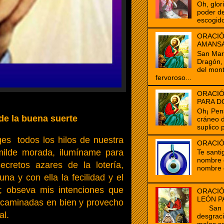
Oh, glor
poder de
escogido
ORACIÓ
AMANS
San Marc
Dragón, 
del mon
fervoroso...
ORACIÓ
PARA D
Oh¡ Pen
 de la buena suerte
cráneo 
suplico 
iges todos los hilos de nuestra
ORACIÓ
ilde morada, ilumíname para
Te santi
nombre d
cretos azares de la lotería,
nombre 
na y con ella la fecilidad y el
a; obseva mis intenciones que
ORACIÓ
LEÓN P
ncaminadas en bien y provecho
San Mar
al.
desgrac