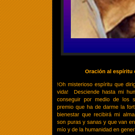
Oración al espíritu
!Oh misterioso espíritu que dir
vida! Desciende hasta mi hum
conseguir por medio de los se
premio que ha de darme la fortu
bienestar que recibirá mi alm
son puras y sanas y que van e
mío y de la humanidad en gener