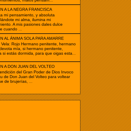
ntimientos, malos pensam...
N A LA NEGRA FRANCISCA
ta mi pensamiento, y absoluta
ándote mi alma, ilumina mi
iento. A mis pasiones dales dulce
e cuando ...
N AL ÁNIMA SOLA PARA AMARRE
e Vela: Rojo Hermano penitente, hermano
devota mía, si hermano penitente,
a si estás dormida, para que oigas esta...
N A DON JUAN DEL VOLTEO
endición del Gran Poder de Dios Invoco
itu de Don Juan del Volteo para voltear
e de brujerías, ...