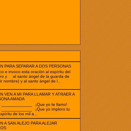
N PARA SEPARAR A DOS PERSONAS
co e invoco esta oración al espíritu del
ro y al santo ángel de la guarda de
ir nombre) y al santo ángel de l...
N VEN A MI PARA LLAMAR Y ATRAER A
SONA AMADA
i _____________ ¡Que yo te llamo!
i _____________ ¡Que yo imploro tu
spíritu de los mil a...
N A SAN ALEJO PARA ALEJAR
GOS