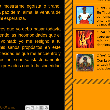
malos se
 mostrarme egoísta o tirano,
ORACIÓ
 paz de mi alma, la ventura de
En Ti es
contempl
mi esperanza.
entendim
calma; d
rees que yo debo pasar todavía
ORACIÓ
riendo las incomodidades que el
Color d
mío, no 
volntad; yo me resigno a tu
despiert
mis sanos propósitos en este
cesidad es que me encuentro y
ORACIO
 destino, sean satisfactoriamente
Con la b
al Espír
expresados con toda sinceridad
toda clas
05:00 a. m.