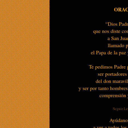
ORA
“Dios Pad
que nos diste c
a San Ju
llamado p
el Papa de la paz
Te pedimos Padre p
ser portadores 
del don maravil
y ser por tanto hombres
comprensión y
Seguir Le
Ayúdano
a ver a todos lo