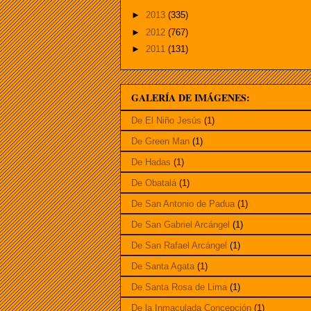
►
2013
(335)
►
2012
(767)
►
2011
(131)
GALERÍA DE IMÁGENES:
De El Niño Jesús
(1)
De Green Man
(1)
De Hadas
(1)
De Obatalá
(1)
De San Antonio de Padua
(1)
De San Gabriel Arcángel
(1)
De San Rafael Arcángel
(1)
De Santa Agata
(1)
De Santa Rosa de Lima
(1)
De la Inmaculada Concepción
(1)