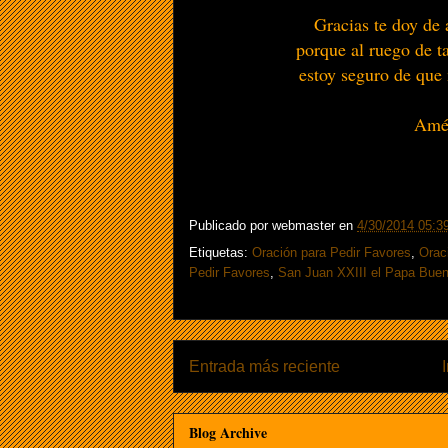
Gracias te doy de
porque al ruego de t
estoy seguro de que
Amé
Publicado por
webmaster
en
4/30/2014 05:39
Etiquetas:
Oración para Pedir Favores
,
Orac
Pedir Favores
,
San Juan XXIII el Papa Bue
Entrada más reciente
Blog Archive