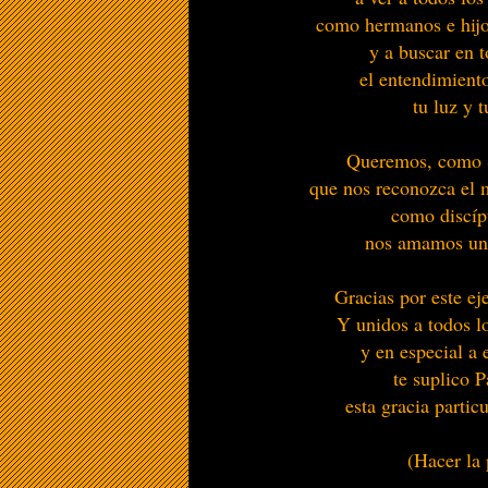
como hermanos e hij
y a buscar en
el entendimiento
tu luz y t
Queremos, como 
que nos reconozca el 
como discíp
nos amamos uno
Gracias por este ej
Y unidos a todos lo
y en especial a 
te suplico 
esta gracia partic
(Hacer la 