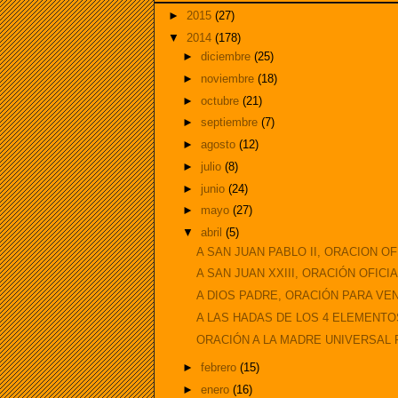
►
2015
(27)
▼
2014
(178)
►
diciembre
(25)
►
noviembre
(18)
►
octubre
(21)
►
septiembre
(7)
►
agosto
(12)
►
julio
(8)
►
junio
(24)
►
mayo
(27)
▼
abril
(5)
A SAN JUAN PABLO II, ORACION OF
A SAN JUAN XXIII, ORACIÓN OFICIA
A DIOS PADRE, ORACIÓN PARA VEN
A LAS HADAS DE LOS 4 ELEMENTOS
ORACIÓN A LA MADRE UNIVERSAL 
►
febrero
(15)
►
enero
(16)