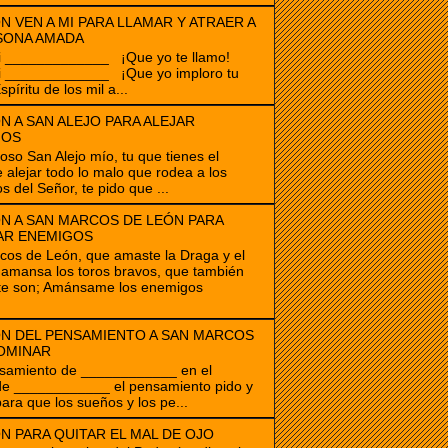
N VEN A MI PARA LLAMAR Y ATRAER A
SONA AMADA
i _____________ ¡Que yo te llamo!
i _____________ ¡Que yo imploro tu
spíritu de los mil a...
N A SAN ALEJO PARA ALEJAR
GOS
ioso San Alejo mío, tu que tienes el
 alejar todo lo malo que rodea a los
s del Señor, te pido que ...
N A SAN MARCOS DE LEÓN PARA
AR ENEMIGOS
os de León, que amaste la Draga y el
amansa los toros bravos, que también
te son; Amánsame los enemigos
N DEL PENSAMIENTO A SAN MARCOS
OMINAR
samiento de ____________ en el
de ____________ el pensamiento pido y
para que los sueños y los pe...
N PARA QUITAR EL MAL DE OJO