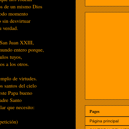
os de un mismo Dios
 todo momento
 sin desvirtuar
u verdad.
San Juan
XXIII
,
mundo entero porque,
ulos tuyos,
s a los otros.
emplo de virtudes.
s santos del cielo
este Papa bueno
Padre Santo
ular que necesito:
Pages
petición)
Página principal