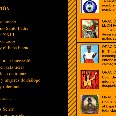
Te santi
nombre d
CIÓN
nombre 
re amado,
ORACIÓ
LEÓN P
omo Santo Padre
San Mar
an
XXIII
,
desgrac
malos se
or todos
 y el Papa bueno.
ORACIÓ
En Ti es
contempl
or su intercesión
entendim
calma; d
en esta tierra
loso de tu paz
ORACIÓ
Color d
 y mujeres de diálogo,
mío, no 
 tolerancia.
despiert
ORACIO
yendo...
Con la b
al Espír
s Señor
toda clas
s que nos rodean