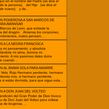
guo en el nombre del Padre (se dice el
e la persona), del Hijo (se dice el
de nuevo), y de...
N PODEROSA A SAN MARCOS DE
ARA AMANSAR
cos de Leon, que evitaste la
ia del dragón. Amansa los corazones,
ntimientos, malos pensam...
N A LA NEGRA FRANCISCA
ta mi pensamiento, y absoluta
ándote mi alma, ilumina mi
iento. A mis pasiones dales dulce
e cuando ...
N AL ÁNIMA SOLA PARA AMARRE
e Vela: Rojo Hermano penitente, hermano
devota mía, si hermano penitente,
a si estás dormida, para que oigas esta...
N A DON JUAN DEL VOLTEO
endición del Gran Poder de Dios Invoco
itu de Don Juan del Volteo para voltear
e de brujerías, ...