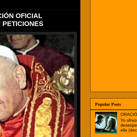
CIÓN OFICIAL
 PETICIONES
Popular Posts
ORACIÓ
Yo ofrez
desespe
ella (dec