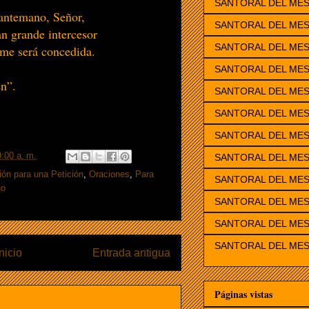
SANTORAL DEL ME
 antemano, Señor,
SANTORAL DEL MES
an grande intercesor
SANTORAL DEL ME
 me será concedida.
SANTORAL DEL ME
n”.
SANTORAL DEL MES
SANTORAL DEL MES
SANTORAL DEL MES
:00 a. m.
SANTORAL DEL MES
ión para una Petición
,
Oraciones
,
Para
SANTORAL DEL ME
no
SANTORAL DEL MES
SANTORAL DEL MES
SANTORAL DEL MES
Inicio
Entrada antigua
Páginas vistas