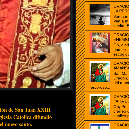
ORACIO
LA PER
Ven a m
Ven a m
vuelta! E
ORACIÓ
ENEMI
Oh, glor
poder de
escogido
ORACIÓ
AMANS
San Marc
Dragón, 
del mon
fervoroso...
ORACIÓ
PARA D
Oh¡ Pen
ción de San Juan XXIII
cráneo 
glesia Católica difundió
suplico 
el nuevo santo.
ORACIÓ