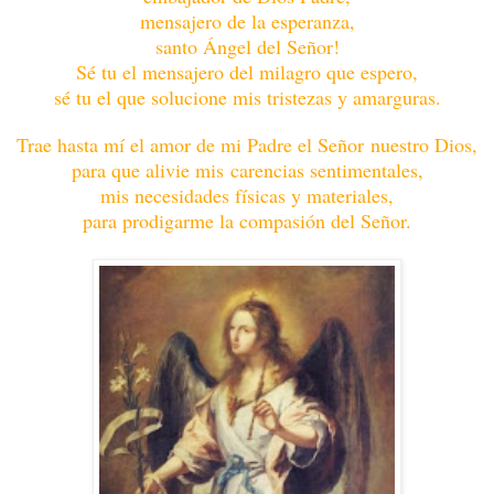
mensajero de la esperanza,
santo Ángel del Señor!
Sé tu el mensajero del milagro que espero,
sé tu el que solucione mis tristezas y amarguras.
Trae hasta mí el amor de mi Padre el Señor nuestro Dios,
para que alivie mis carencias sentimentales,
mis necesidades físicas y materiales,
para prodigarme la compasión del Señor.