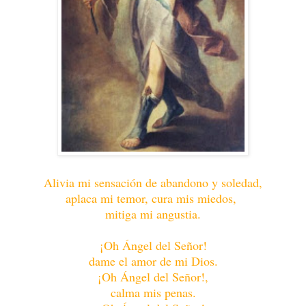
Alivia mi sensación de abandono y soledad,
aplaca mi temor, cura mis miedos,
mitiga mi angustia.
¡Oh Ángel del Señor!
dame el amor de mi Dios.
¡Oh Ángel del Señor!,
calma mis penas.