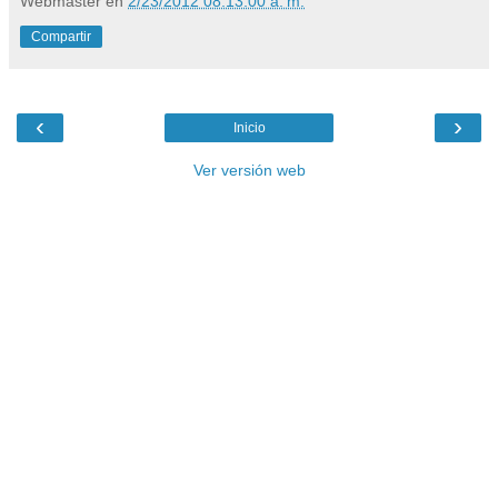
Webmaster
en
2/23/2012 08:13:00 a. m.
Compartir
‹
›
Inicio
Ver versión web