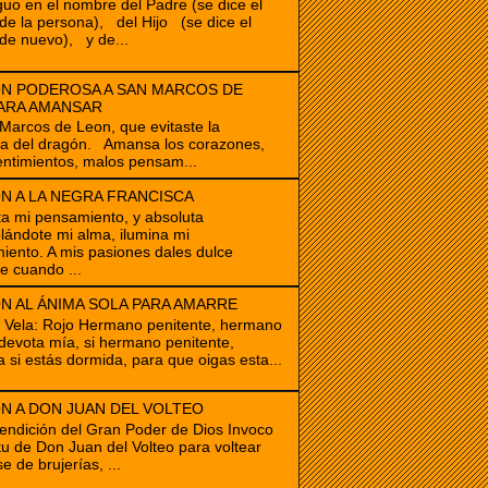
guo en el nombre del Padre (se dice el
e la persona), del Hijo (se dice el
de nuevo), y de...
N PODEROSA A SAN MARCOS DE
ARA AMANSAR
cos de Leon, que evitaste la
ia del dragón. Amansa los corazones,
ntimientos, malos pensam...
N A LA NEGRA FRANCISCA
ta mi pensamiento, y absoluta
ándote mi alma, ilumina mi
iento. A mis pasiones dales dulce
e cuando ...
N AL ÁNIMA SOLA PARA AMARRE
e Vela: Rojo Hermano penitente, hermano
devota mía, si hermano penitente,
a si estás dormida, para que oigas esta...
N A DON JUAN DEL VOLTEO
endición del Gran Poder de Dios Invoco
itu de Don Juan del Volteo para voltear
e de brujerías, ...