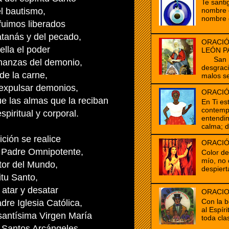
Te santi
el bautismo,
nombre d
nombre 
fuimos liberados
tanás y del pecado,
ORACIÓ
ella el poder
LEÓN P
San Mar
chanzas del demonio,
desgrac
de la carne,
malos se
expulsar demonios,
ORACIÓ
ue las almas que la reciban
En Ti es
contempl
piritual y corporal.
entendim
calma; d
ción se realice
ORACIÓ
 Padre Omnipotente,
Color d
mío, no 
tor del Mundo,
despiert
itu Santo,
 atar y desatar
ORACIO
Con la b
dre Iglesia Católica,
al Espír
 santísima Virgen María
toda clas
os Santos Arcángeles