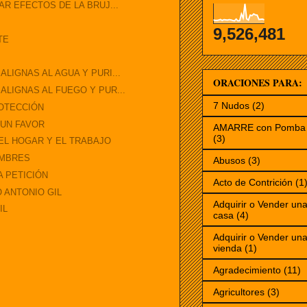
R EFECTOS DE LA BRUJ...
9,526,481
TE
LIGNAS AL AGUA Y PURI...
ORACIONES PARA:
LIGNAS AL FUEGO Y PUR...
7 Nudos
(2)
ROTECCIÓN
 UN FAVOR
AMARRE con Pomba 
(3)
EL HOGAR Y EL TRABAJO
OMBRES
Abusos
(3)
A PETICIÓN
Acto de Contrición
(1
 ANTONIO GIL
Adquirir o Vender un
IL
casa
(4)
Adquirir o Vender un
vienda
(1)
Agradecimiento
(11)
Agricultores
(3)