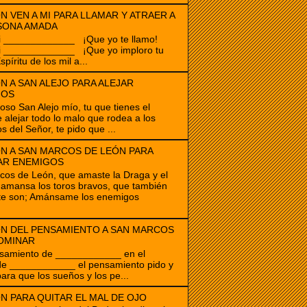
N VEN A MI PARA LLAMAR Y ATRAER A
SONA AMADA
i _____________ ¡Que yo te llamo!
i _____________ ¡Que yo imploro tu
spíritu de los mil a...
N A SAN ALEJO PARA ALEJAR
GOS
ioso San Alejo mío, tu que tienes el
 alejar todo lo malo que rodea a los
s del Señor, te pido que ...
N A SAN MARCOS DE LEÓN PARA
AR ENEMIGOS
os de León, que amaste la Draga y el
amansa los toros bravos, que también
te son; Amánsame los enemigos
N DEL PENSAMIENTO A SAN MARCOS
OMINAR
samiento de ____________ en el
de ____________ el pensamiento pido y
para que los sueños y los pe...
N PARA QUITAR EL MAL DE OJO