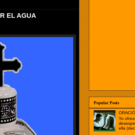
R EL AGUA
Popular Posts
ORACIÓ
Yo ofrez
desespe
ella (dec