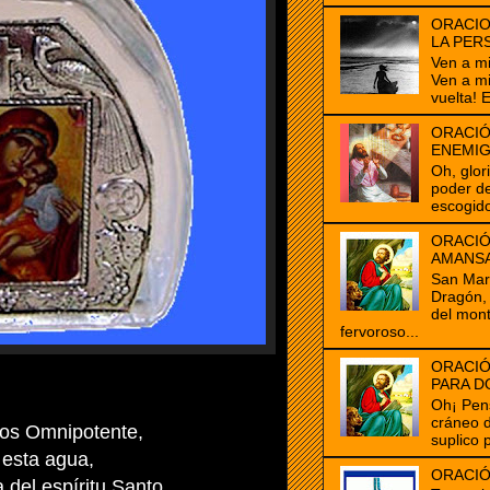
ORACIO
LA PER
Ven a m
Ven a m
vuelta! E
ORACIÓ
ENEMI
Oh, glor
poder de
escogido
ORACIÓ
AMANS
San Marc
Dragón, 
del mon
fervoroso...
ORACIÓ
PARA D
Oh¡ Pen
cráneo 
ios Omnipotente,
suplico 
 esta agua,
ORACIÓ
 del espíritu Santo