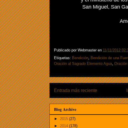
San Miguel, San Gab
Am
Publicado por
Webmaster
en
11/11/2012 02:
Etiquetas:
Bendición
,
Bendición de una Fue
Oración al Sagrado Elemento Agua
,
Oración
Entrada más reciente
Blog Archive
►
2015
(27)
►
2014
(178)