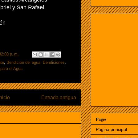
riel y San Rafael.
én
32:00 p. m.
nte
,
Bendición del agua
,
Bendiciones
,
 para el Agua
Inicio
Entrada antigua
Pages
Página principal