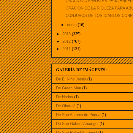
ORACIÓN A SAN BLAS PARA ENFE
ORACIÓN DE LA RIQUEZA PARA A
CONJUROS DE LOS DIABLOS CORR
►
enero
(16)
►
2013
(335)
►
2012
(767)
►
2011
(131)
GALERÍA DE IMÁGENES:
De El Niño Jesús
(1)
De Green Man
(1)
De Hadas
(1)
De Obatalá
(1)
De San Antonio de Padua
(1)
De San Gabriel Arcángel
(1)
De San Rafael Arcángel
(1)