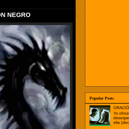
ÓN NEGRO
Popular Posts
ORACIÓ
Yo ofrez
desespe
ella (dec