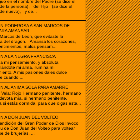
guo en el nombre del Padre (se dice el
e la persona), del Hijo (se dice el
de nuevo), y de...
N PODEROSA A SAN MARCOS DE
ARA AMANSAR
cos de Leon, que evitaste la
ia del dragón. Amansa los corazones,
ntimientos, malos pensam...
N A LA NEGRA FRANCISCA
ta mi pensamiento, y absoluta
ándote mi alma, ilumina mi
iento. A mis pasiones dales dulce
e cuando ...
N AL ÁNIMA SOLA PARA AMARRE
e Vela: Rojo Hermano penitente, hermano
devota mía, si hermano penitente,
a si estás dormida, para que oigas esta...
N A DON JUAN DEL VOLTEO
endición del Gran Poder de Dios Invoco
itu de Don Juan del Volteo para voltear
e de brujerías, ...