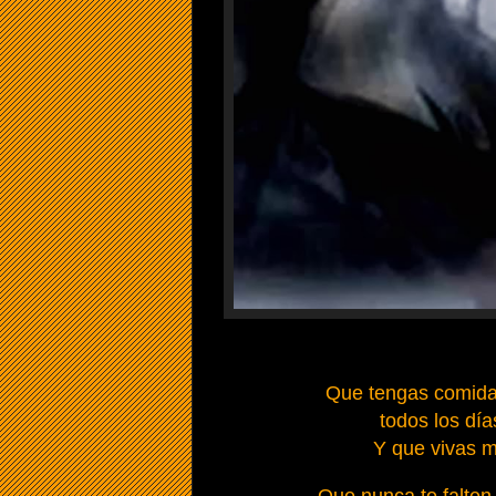
Que tengas comida 
todos los día
Y que vivas 