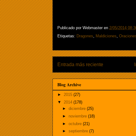
Publicado por
Webmaster
en
2/05/2014 08:3
Etiquetas:
Dragones
,
Maldiciones
,
Oracione
Entrada más reciente
Blog Archive
►
2015
(27)
▼
2014
(178)
►
diciembre
(25)
►
noviembre
(18)
►
octubre
(21)
►
septiembre
(7)