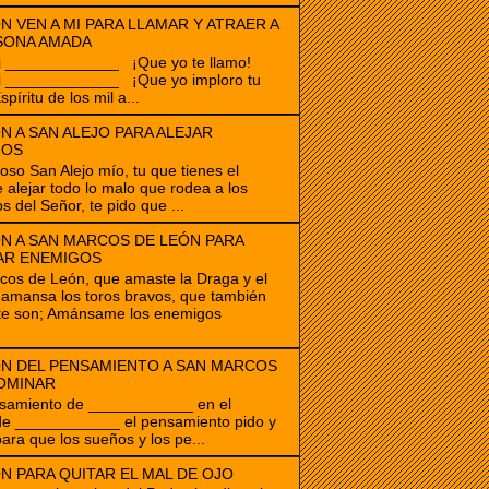
N VEN A MI PARA LLAMAR Y ATRAER A
SONA AMADA
i _____________ ¡Que yo te llamo!
i _____________ ¡Que yo imploro tu
spíritu de los mil a...
N A SAN ALEJO PARA ALEJAR
GOS
ioso San Alejo mío, tu que tienes el
 alejar todo lo malo que rodea a los
s del Señor, te pido que ...
N A SAN MARCOS DE LEÓN PARA
AR ENEMIGOS
os de León, que amaste la Draga y el
amansa los toros bravos, que también
te son; Amánsame los enemigos
N DEL PENSAMIENTO A SAN MARCOS
OMINAR
samiento de ____________ en el
de ____________ el pensamiento pido y
para que los sueños y los pe...
N PARA QUITAR EL MAL DE OJO