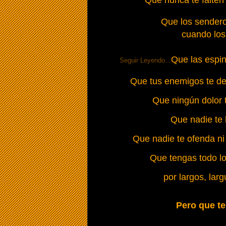
Que nunca te falten n
Que los sender
cuando los
Que las espin
Seguir Leyendo...
Que tus enemigos te dej
Que ningún dolor t
Que nadie te l
Que nadie te ofenda ni
Que tengas todo l
por largos, larg
Pero que te 