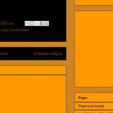
0:00 a. m.
s para Desear Males
Inicio
Entrada antigua
Pages
Página principal