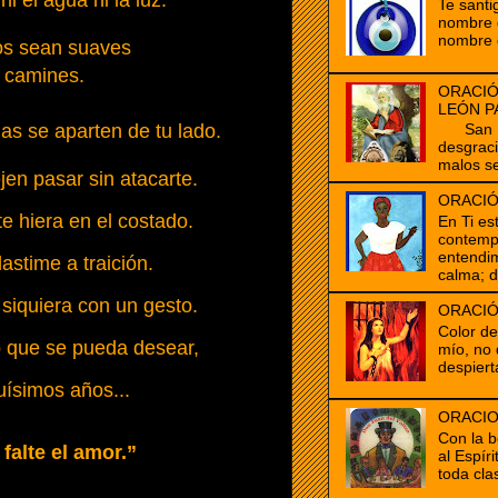
i el agua ni la luz.
Te santi
nombre d
nombre 
os sean suaves
 camines.
ORACIÓ
LEÓN P
as se aparten de tu lado.
San Mar
desgrac
malos se
en pasar sin atacarte.
ORACIÓ
e hiera en el costado.
En Ti es
contempl
entendim
astime a traición.
calma; d
 siquiera con un gesto.
ORACIÓ
Color d
o que se pueda desear,
mío, no 
despiert
uísimos años...
ORACIO
Con la b
falte el amor.”
al Espír
toda clas