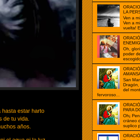
ORACIO
LA PER
Ven a m
Ven a m
vuelta! E
ORACIÓ
ENEMI
Oh, glor
poder de
escogido
ORACIÓ
AMANS
San Marc
Dragón, 
del mon
fervoroso...
ORACIÓ
PARA D
hasta estar harto
Oh¡ Pen
s de tu vida.
cráneo 
suplico 
muchos años.
ORACIÓ