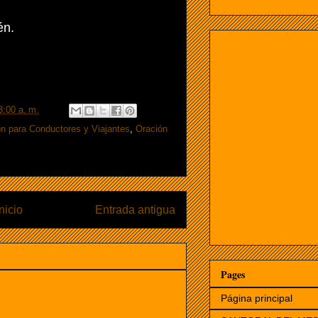
n.
3:00 a. m.
n para Conductores y Viajantes
,
Oración
Inicio
Entrada antigua
Pages
Página principal