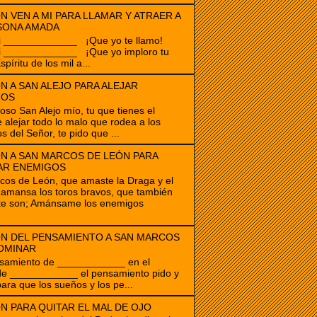
N VEN A MI PARA LLAMAR Y ATRAER A
SONA AMADA
i _____________ ¡Que yo te llamo!
i _____________ ¡Que yo imploro tu
spíritu de los mil a...
N A SAN ALEJO PARA ALEJAR
GOS
ioso San Alejo mío, tu que tienes el
 alejar todo lo malo que rodea a los
s del Señor, te pido que ...
N A SAN MARCOS DE LEÓN PARA
AR ENEMIGOS
os de León, que amaste la Draga y el
amansa los toros bravos, que también
te son; Amánsame los enemigos
N DEL PENSAMIENTO A SAN MARCOS
OMINAR
samiento de ____________ en el
de ____________ el pensamiento pido y
para que los sueños y los pe...
N PARA QUITAR EL MAL DE OJO