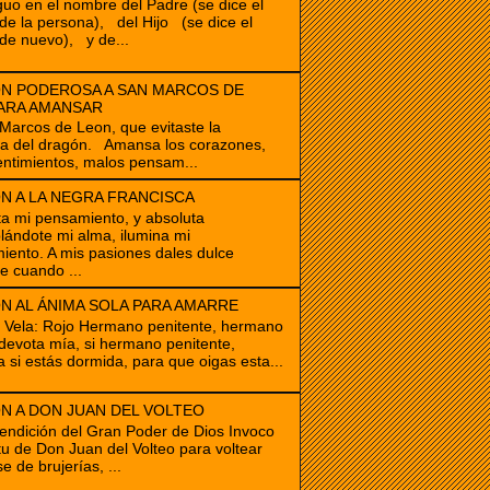
guo en el nombre del Padre (se dice el
e la persona), del Hijo (se dice el
de nuevo), y de...
N PODEROSA A SAN MARCOS DE
ARA AMANSAR
cos de Leon, que evitaste la
ia del dragón. Amansa los corazones,
ntimientos, malos pensam...
N A LA NEGRA FRANCISCA
ta mi pensamiento, y absoluta
ándote mi alma, ilumina mi
iento. A mis pasiones dales dulce
e cuando ...
N AL ÁNIMA SOLA PARA AMARRE
e Vela: Rojo Hermano penitente, hermano
devota mía, si hermano penitente,
a si estás dormida, para que oigas esta...
N A DON JUAN DEL VOLTEO
endición del Gran Poder de Dios Invoco
itu de Don Juan del Volteo para voltear
e de brujerías, ...