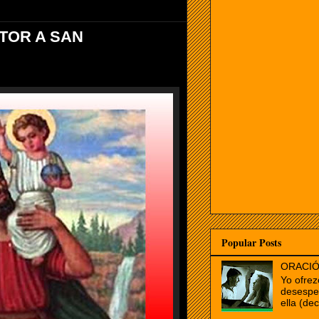
TOR A SAN
Popular Posts
ORACIÓ
Yo ofrez
desespe
ella (dec