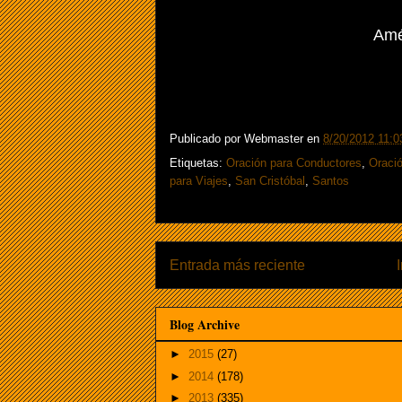
Amé
Publicado por
Webmaster
en
8/20/2012 11:0
Etiquetas:
Oración para Conductores
,
Oració
para Viajes
,
San Cristóbal
,
Santos
Entrada más reciente
Blog Archive
►
2015
(27)
►
2014
(178)
►
2013
(335)