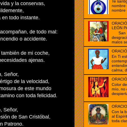
Te santi
 vida y la conservas,
nombre d
ildemente,
nombre 
 en todo instante.
ORACIÓ
LEÓN P
 acompañan, de todo mal:
San Mar
desgrac
ncendio o accidente.
malos se
ORACIÓ
también de mi coche,
En Ti es
necesidades ajenas.
contempl
entendim
calma; d
n, Señor,
ORACIÓ
értigo de la velocidad,
Color d
rmosura de este mundo
mío, no 
despiert
camino con toda felicidad.
ORACIO
o, Señor,
Con la b
al Espír
esión de San Cristóbal,
toda clas
n Patrono.