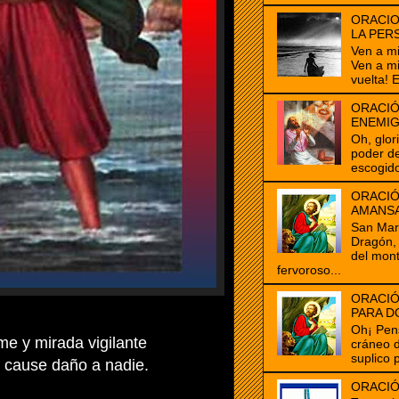
ORACIO
LA PER
Ven a m
Ven a m
vuelta! E
ORACIÓ
ENEMI
Oh, glor
poder de
escogido
ORACIÓ
AMANS
San Marc
Dragón, 
del mon
fervoroso...
ORACIÓ
PARA D
Oh¡ Pen
e y mirada vigilante
cráneo 
suplico 
 cause daño a nadie.
ORACIÓ