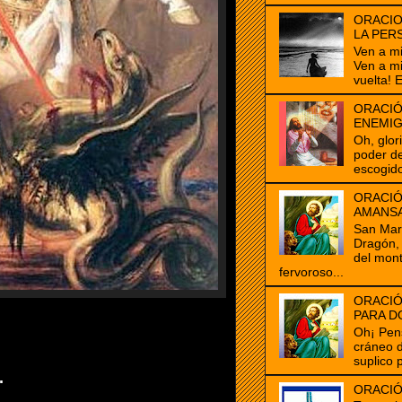
ORACIO
LA PER
Ven a m
Ven a m
vuelta! E
ORACIÓ
ENEMI
Oh, glor
poder de
escogido
ORACIÓ
AMANS
San Marc
Dragón, 
del mon
fervoroso...
ORACIÓ
PARA D
Oh¡ Pen
cráneo 
suplico 
.
ORACIÓ