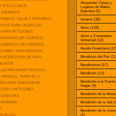
Ahuyentar Casas y
 IR A LA CARCEL
Lugares de Malos
Espíritus
(5)
A ENEMIGOS
TRABAJO, SALUD Y PROGRESO
Amarre
(30)
NTOS PARA CAUSAS DIF...
Amor
(128)
R PARA PETICIONES
Amor y Compasión
UVIROUS (DE LOURDES) ...
Universal
(12)
OUBIROUS (DE LOURDES)...
Ayuda Financiera
(12
OS ANDES PARA ESPERAN...
Bendicion del Pan
(1)
 INTERCESION DE SANT...
A MUERTE
Bendiciones
(57)
 QUITAR DAÑOS PROVOCA...
Bendición
(12)
 PAPELES, TRAMITES Y...
Bendición a la Puerta
RO) PARA SANACION DE...
Hogar
(3)
CION Y PETICIONES
Bendición de la Mesa
S COSECHAS
Bendición de la Sal
(1
A BANDERA
N
Bendición de la cose
(1)
VEHÍCULO