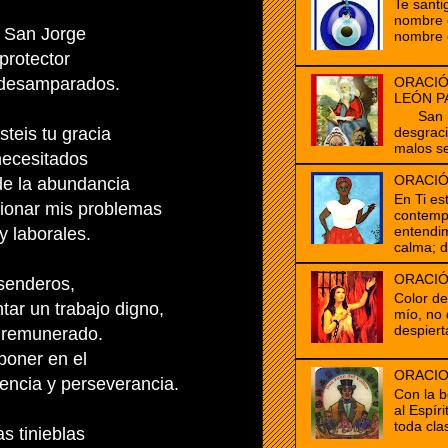
Te santi
nombre d
o San Jorge
nombre 
protector
ORACIÓ
 desamparados.
LEÓN P
San Mar
steis tu gracia
desgrac
malos se
necesitados
ORACIÓ
de la abundancia
En Ti es
ionar mis problemas
contempl
entendim
 laborales.
calma; d
ORACIÓ
 senderos,
Color d
ar un trabajo digno,
mío, no 
despiert
n remunerado.
poner en el
ORACIO
gencia y perseverancia.
Con la b
al Espír
toda clas
s tinieblas