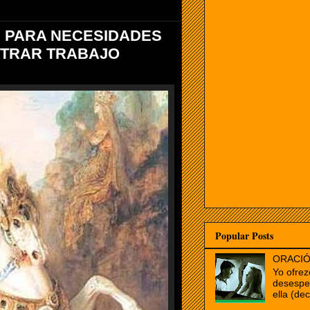
E PARA NECESIDADES
NTRAR TRABAJO
Popular Posts
ORACIÓ
Yo ofrez
desespe
ella (dec