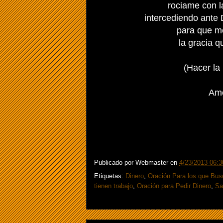
rociame con la
intercediendo ante
para que m
la gracia q
(Hacer la 
Am
Publicado por
Webmaster
en
4/23/2013 06:3
Etiquetas:
Dinero
,
Oración Para los que Bus
tienen trabajo
,
Oración para Pedir Dinero
,
Sa