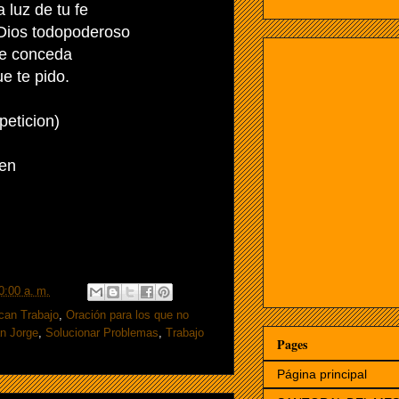
 luz de tu fe
 Dios todopoderoso
e conceda
ue te pido.
peticion)
en
0:00 a. m.
can Trabajo
,
Oración para los que no
n Jorge
,
Solucionar Problemas
,
Trabajo
Pages
Página principal