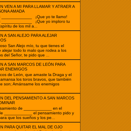
N VEN A MI PARA LLAMAR Y ATRAER A
SONA AMADA
i _____________ ¡Que yo te llamo!
i _____________ ¡Que yo imploro tu
spíritu de los mil a...
N A SAN ALEJO PARA ALEJAR
GOS
ioso San Alejo mío, tu que tienes el
 alejar todo lo malo que rodea a los
s del Señor, te pido que ...
N A SAN MARCOS DE LEÓN PARA
AR ENEMIGOS
os de León, que amaste la Draga y el
amansa los toros bravos, que también
te son; Amánsame los enemigos
N DEL PENSAMIENTO A SAN MARCOS
OMINAR
samiento de ____________ en el
de ____________ el pensamiento pido y
para que los sueños y los pe...
N PARA QUITAR EL MAL DE OJO