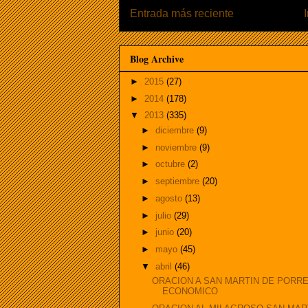
Entrada más reciente
Blog Archive
►
2015
(27)
►
2014
(178)
▼
2013
(335)
►
diciembre
(9)
►
noviembre
(9)
►
octubre
(2)
►
septiembre
(20)
►
agosto
(13)
►
julio
(29)
►
junio
(20)
►
mayo
(45)
▼
abril
(46)
ORACION A SAN MARTIN DE PORR
ECONOMICO