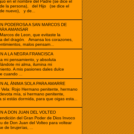
guo en el nombre del Padre (se dice el
e la persona), del Hijo (se dice el
de nuevo), y de...
N PODEROSA A SAN MARCOS DE
ARA AMANSAR
cos de Leon, que evitaste la
ia del dragón. Amansa los corazones,
ntimientos, malos pensam...
N A LA NEGRA FRANCISCA
ta mi pensamiento, y absoluta
ándote mi alma, ilumina mi
iento. A mis pasiones dales dulce
e cuando ...
N AL ÁNIMA SOLA PARA AMARRE
e Vela: Rojo Hermano penitente, hermano
devota mía, si hermano penitente,
a si estás dormida, para que oigas esta...
N A DON JUAN DEL VOLTEO
endición del Gran Poder de Dios Invoco
itu de Don Juan del Volteo para voltear
e de brujerías, ...