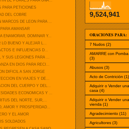
IN DE PORRES PARA UNA...
S PARA PETICIONES
9,524,941
DAD DEL COBRE
 MARCOS DE LEON PARA ...
 PARA AMANSAR
ORACIONES PARA:
A ENAMORAR, DOMINAR Y...
 LO BUENO Y ALEJAR L...
7 Nudos
(2)
CTOS E INFLUENCIAS D...
AMARRE con Pomba 
Y SUS LEGIONES PARA ...
(3)
ZA EN DIOS PARA RECI...
Abusos
(3)
N DIFICIL A SAN JORGE
Acto de Contrición
(1
CCION EN VIAJES Y DE...
CION DEL CUERPO Y DEL...
Adquirir o Vender un
casa
(4)
SIDADES ECONOMICAS Y ...
Adquirir o Vender un
ITUS DEL NORTE, SUR,...
vienda
(1)
O, AMOR Y PROSPERIDAD...
Agradecimiento
(11)
NERO Y EL AMOR
LOS SOLDADOS
Agricultores
(3)
S REGRESEN A CASA SANO...