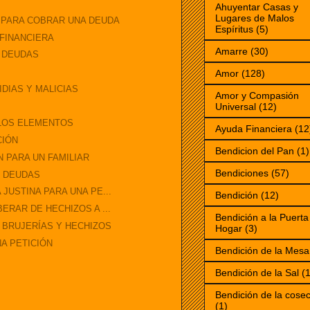
Ahuyentar Casas y
Lugares de Malos
O PARA COBRAR UNA DEUDA
Espíritus
(5)
 FINANCIERA
Amarre
(30)
 DEUDAS
Amor
(128)
IDIAS Y MALICIAS
Amor y Compasión
Universal
(12)
 LOS ELEMENTOS
Ayuda Financiera
(12
CIÓN
Bendicion del Pan
(1)
 PARA UN FAMILIAR
Bendiciones
(57)
S DEUDAS
 JUSTINA PARA UNA PE...
Bendición
(12)
ERAR DE HECHIZOS A ...
Bendición a la Puerta
 BRUJERÍAS Y HECHIZOS
Hogar
(3)
NA PETICIÓN
Bendición de la Mesa
Bendición de la Sal
(1
Bendición de la cose
(1)