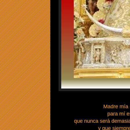
Madre mía 
para mí e
que nunca será demasia
y que siempr