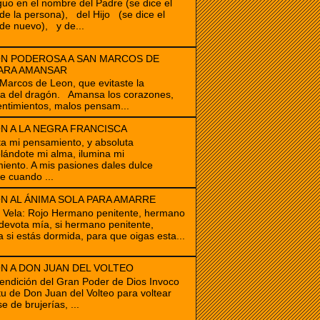
guo en el nombre del Padre (se dice el
e la persona), del Hijo (se dice el
de nuevo), y de...
N PODEROSA A SAN MARCOS DE
ARA AMANSAR
cos de Leon, que evitaste la
ia del dragón. Amansa los corazones,
ntimientos, malos pensam...
N A LA NEGRA FRANCISCA
ta mi pensamiento, y absoluta
ándote mi alma, ilumina mi
iento. A mis pasiones dales dulce
e cuando ...
N AL ÁNIMA SOLA PARA AMARRE
e Vela: Rojo Hermano penitente, hermano
devota mía, si hermano penitente,
a si estás dormida, para que oigas esta...
N A DON JUAN DEL VOLTEO
endición del Gran Poder de Dios Invoco
itu de Don Juan del Volteo para voltear
e de brujerías, ...