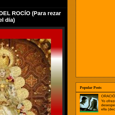
EL ROCÍO (Para rezar
l día)
Popular Posts
ORACIÓ
Yo ofrez
desespe
ella (dec