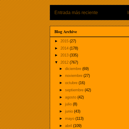
Entrada más reciente
Blog Archive
►
2015
(27)
►
2014
(178)
►
2013
(335)
▼
2012
(767)
►
diciembre
(69)
►
noviembre
(27)
►
octubre
(16)
►
septiembre
(42)
►
agosto
(42)
►
julio
(8)
►
junio
(43)
►
mayo
(113)
►
abril
(109)