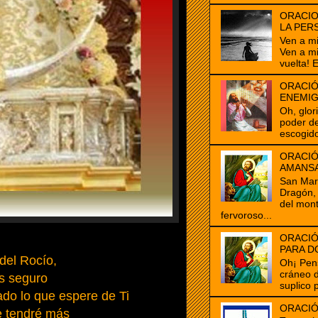
ORACIO
LA PER
Ven a m
Ven a m
vuelta! E
ORACIÓ
ENEMI
Oh, glor
poder de
escogido
ORACIÓ
AMANS
San Marc
Dragón, 
del mon
fervoroso...
ORACIÓ
PARA D
del Rocío,
Oh¡ Pen
cráneo 
s seguro
suplico 
do lo que espere de Ti
ORACIÓ
e tendré más