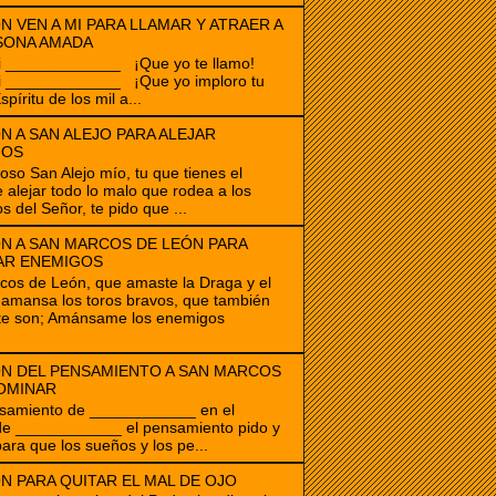
N VEN A MI PARA LLAMAR Y ATRAER A
SONA AMADA
i _____________ ¡Que yo te llamo!
i _____________ ¡Que yo imploro tu
spíritu de los mil a...
N A SAN ALEJO PARA ALEJAR
GOS
ioso San Alejo mío, tu que tienes el
 alejar todo lo malo que rodea a los
s del Señor, te pido que ...
N A SAN MARCOS DE LEÓN PARA
AR ENEMIGOS
os de León, que amaste la Draga y el
amansa los toros bravos, que también
te son; Amánsame los enemigos
N DEL PENSAMIENTO A SAN MARCOS
OMINAR
samiento de ____________ en el
de ____________ el pensamiento pido y
para que los sueños y los pe...
N PARA QUITAR EL MAL DE OJO