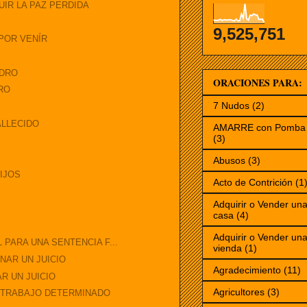
IR LA PAZ PERDIDA
9,525,751
POR VENÍR
EDRO
ORACIONES PARA:
RO
7 Nudos
(2)
ALLECIDO
AMARRE con Pomba 
(3)
Abusos
(3)
IJOS
Acto de Contrición
(1
Adquirir o Vender un
casa
(4)
Adquirir o Vender un
PARA UNA SENTENCIA F...
vienda
(1)
NAR UN JUICIO
Agradecimiento
(11)
R UN JUICIO
Agricultores
(3)
N TRABAJO DETERMINADO