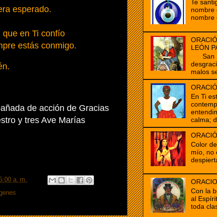
Te santi
era esperado.
nombre d
nombre 
que en Ti confío
ORACIÓ
mpre estás conmigo.
LEÓN P
San Mar
desgrac
n.
malos se
ORACIÓ
En Ti es
contempl
pañada de acción de Gracias
entendim
stro y tres Ave Marías
calma; d
ORACIÓ
Color d
mío, no 
despiert
5:00 a. m.
ORACIO
Con la b
rgenes
al Espír
toda clas