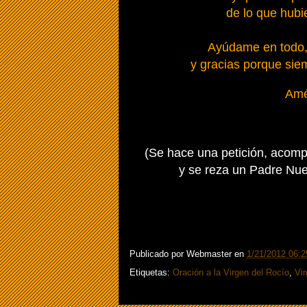
de lo que hubi
Ayúdame en todo, 
y gracias porque sie
Amé
(Se hace una petición, acom
y se reza un Padre Nue
Publicado por
Webmaster
en
1/21/2012 06:2
Etiquetas:
Oración a la Virgen del Rocío
,
Vi