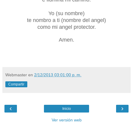
Yo (su nombre)
te nombro a ti (nombre del angel)
como mi angel protector.
Amen.
Webmaster
en
2/12/2013 03:01:00 p. m.
Compartir
‹
›
Inicio
Ver versión web