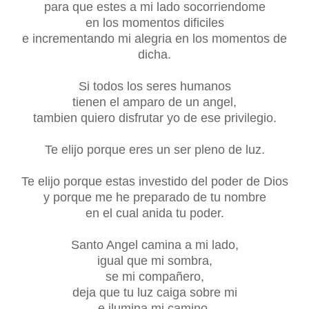
para que estes a mi lado socorriendome
en los momentos dificiles
e
incrementando mi alegria en los momentos de
dicha.
Si todos los seres humanos
tienen el amparo de un angel,
tambien quiero disfrutar yo de ese privilegio.
Te elijo porque eres un ser pleno de luz.
Te elijo porque estas investido del poder de Dios
y porque
me he preparado de tu nombre
en el cual anida tu poder.
Santo Angel camina a mi lado,
igual que mi sombra,
se mi compañero,
deja que tu luz caiga sobre mi
e ilumina mi camino.