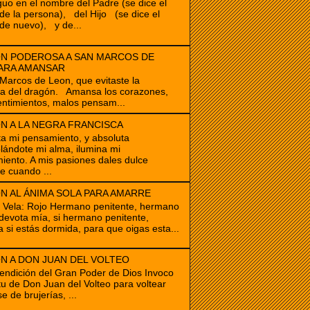
guo en el nombre del Padre (se dice el
e la persona), del Hijo (se dice el
de nuevo), y de...
N PODEROSA A SAN MARCOS DE
ARA AMANSAR
cos de Leon, que evitaste la
ia del dragón. Amansa los corazones,
ntimientos, malos pensam...
N A LA NEGRA FRANCISCA
ta mi pensamiento, y absoluta
ándote mi alma, ilumina mi
iento. A mis pasiones dales dulce
e cuando ...
N AL ÁNIMA SOLA PARA AMARRE
e Vela: Rojo Hermano penitente, hermano
devota mía, si hermano penitente,
a si estás dormida, para que oigas esta...
N A DON JUAN DEL VOLTEO
endición del Gran Poder de Dios Invoco
itu de Don Juan del Volteo para voltear
e de brujerías, ...