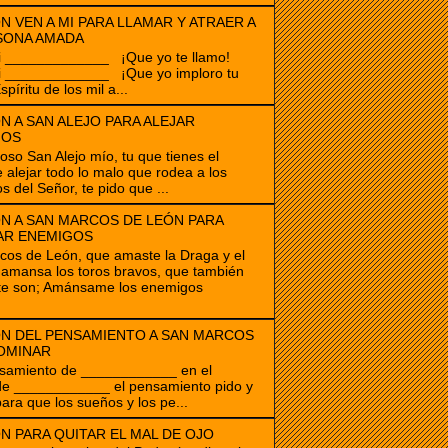
N VEN A MI PARA LLAMAR Y ATRAER A
SONA AMADA
i _____________ ¡Que yo te llamo!
i _____________ ¡Que yo imploro tu
spíritu de los mil a...
N A SAN ALEJO PARA ALEJAR
GOS
ioso San Alejo mío, tu que tienes el
 alejar todo lo malo que rodea a los
s del Señor, te pido que ...
N A SAN MARCOS DE LEÓN PARA
AR ENEMIGOS
os de León, que amaste la Draga y el
amansa los toros bravos, que también
te son; Amánsame los enemigos
N DEL PENSAMIENTO A SAN MARCOS
OMINAR
samiento de ____________ en el
de ____________ el pensamiento pido y
para que los sueños y los pe...
N PARA QUITAR EL MAL DE OJO