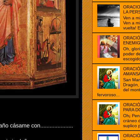
ORACIO
LA PER
Ven a m
Ven a m
vuelta! E
ORACIÓ
ENEMI
Oh, glor
poder de
escogido
ORACIÓ
AMANS
San Marc
Dragón, 
del mon
fervoroso...
ORACIÓ
PARA D
Oh¡ Pen
cráneo 
o cásame con.....................
suplico 
ORACIÓ