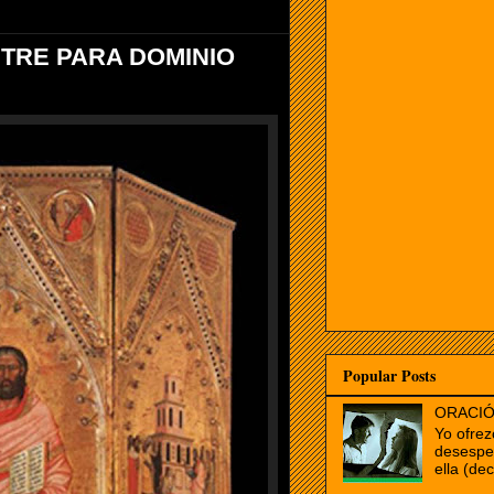
STRE PARA DOMINIO
Popular Posts
ORACIÓ
Yo ofrez
desespe
ella (dec