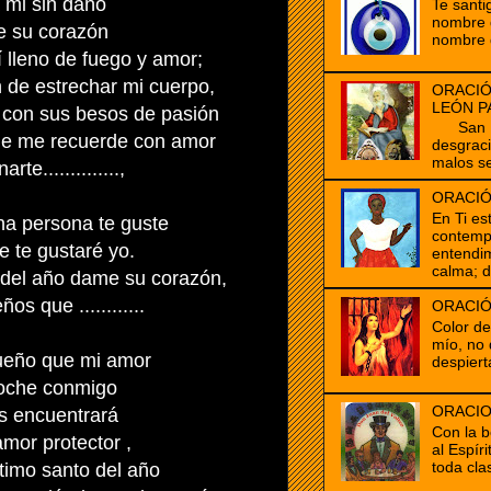
 mi sin daño
Te santi
nombre d
 su corazón
nombre 
 lleno de fuego y amor;
 de estrechar mi cuerpo,
ORACIÓ
LEÓN P
 con sus besos de pasión
San Mar
ue me recuerde con amor
desgrac
malos se
te..............,
ORACIÓ
En Ti es
na persona te guste
contempl
 te gustaré yo.
entendim
calma; d
o del año dame su corazón,
s que ............
ORACIÓ
Color d
mío, no 
ueño que mi amor
despiert
oche conmigo
ORACIO
s encuentrará
Con la b
amor protector ,
al Espír
toda clas
ltimo santo del año