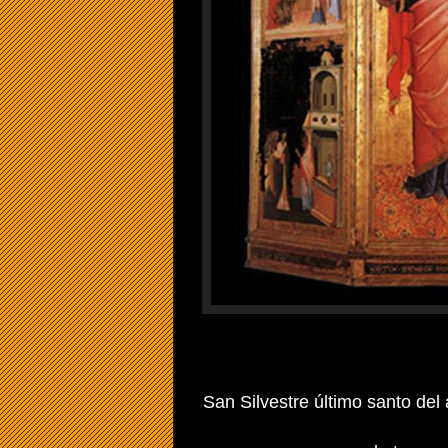
San Silvestre último santo del añ
.