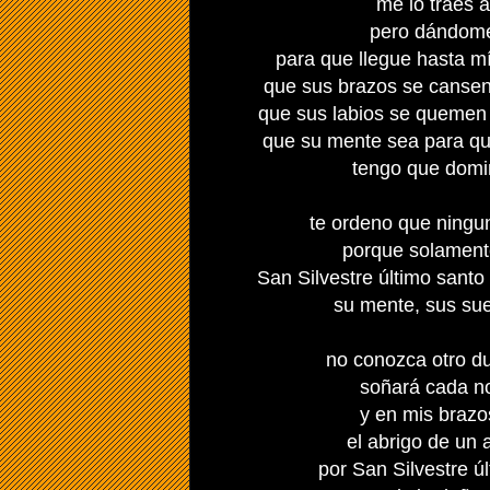
me lo traes a
pero dándome
para que llegue hasta mí
que sus brazos se cansen
que sus labios se quemen
que su mente sea para q
tengo que dominar
.
te ordeno que ningu
porque solamente
.
San Silvestre último sant
su mente, sus sueño
.
no conozca otro d
soñará cada n
y en mis brazo
el abrigo de un 
por San Silvestre ú