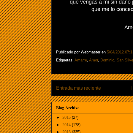
que vengas a mi sin daño
que me lo conced
.
Am
Publicado por
Webmaster
en
5/04/2012 07:1
Etiquetas:
Amarre
,
Amor
,
Dominio
,
San Silve
Entrada más reciente
Blog Archive
►
2015
(27)
►
2014
(178)
►
2013
(335)