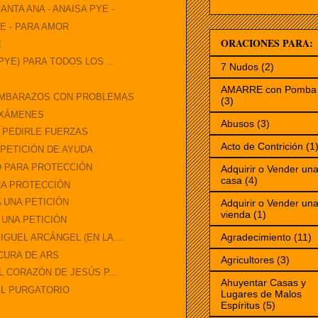
NTA ANA - ANAISA PYE -
YE - PARA AMOR
ORACIONES PARA:
E
PYE) PARA TODOS LOS ...
7 Nudos
(2)
AMARRE con Pomba 
 EMBARAZOS CON PROBLEMAS
(3)
EXÁMENES
Abusos
(3)
 PEDIRLE FUERZAS
Acto de Contrición
(1
 PETICIÓN DE AYUDA
O PARA PROTECCIÓN
Adquirir o Vender un
casa
(4)
RA PROTECCIÓN
 UNA PETICIÓN
Adquirir o Vender un
vienda
(1)
 UNA PETICIÓN
Agradecimiento
(11)
GUEL ARCÁNGEL (EN LA...
CURA DE ARS
Agricultores
(3)
L CORAZÓN DE JESÚS P...
Ahuyentar Casas y
EL PURGATORIO
Lugares de Malos
Espíritus
(5)