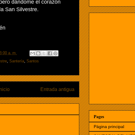
 pero dándome el corazón
a San Silvestre.
én
3:00 a. m.
stre
,
Santería
,
Santos
Inicio
Entrada antigua
Pages
Página principal