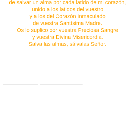
de salvar un alma por cada latido de mi corazón,
unido a los latidos del vuestro
y a los del Corazón Inmaculado
de vuestra Santísima Madre.
Os lo suplico por vuestra Preciosa Sangre
y vuestra Divina Misericordia.
Salva las almas, sálvalas Señor.
Padre nuestro, Ave María y Gloria.
Extraordinaria promesa de Cristo
“Si me piden salvar un alma por cada latido de su
corazón, se lo concederé a quien me lo
pida”(Mensaje del Señor a los Siervos del Divino
Amor, año 1976).