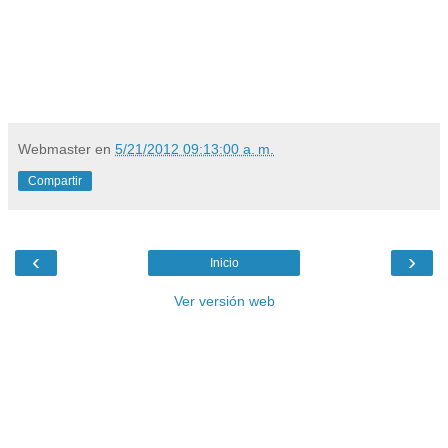
Nota explicativa: Esta Oración es válida sólo durante
24 horas, y se refiere a la salvación de almas que
aún viven. No es aplicable, por tanto a las almas del
Purgatorio. (Con licencia eclesiástica)
Webmaster
en
5/21/2012 09:13:00 a. m.
Compartir
‹
›
Inicio
Ver versión web