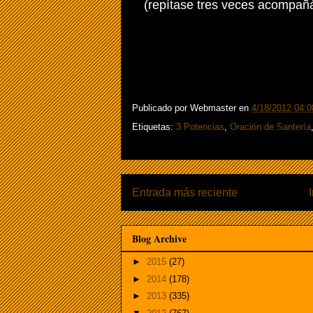
(repítase tres veces acompañ
Publicado por
Webmaster
en
4/18/2012 04:0
Etiquetas:
3 Potencias
,
Oración de Santería
Entrada más reciente
Blog Archive
►
2015
(27)
►
2014
(178)
►
2013
(335)