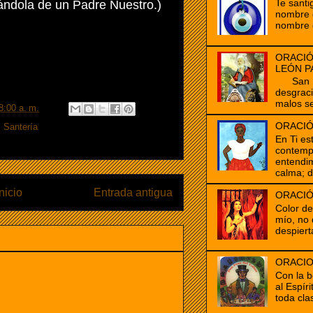
Te santi
ándola de un Padre Nuestro.)
nombre d
nombre 
ORACIÓ
LEÓN P
San Mar
desgrac
malos se
8:00 a. m.
ORACIÓ
,
Santería
En Ti es
contempl
entendim
calma; d
Inicio
Entrada antigua
ORACIÓ
Color d
mío, no 
despiert
ORACIO
Con la b
al Espír
toda clas