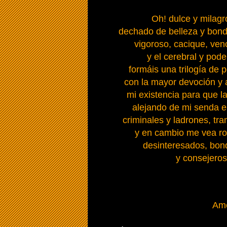
Oh! dulce y milagr
dechado de belleza y bond
vigoroso, cacique, ven
y el cerebral y pod
formáis una trilogía de 
con la mayor devoción y 
mi existencia para que l
alejando de mi senda e
criminales y ladrones, t
y en cambio me vea r
desinteresados, bond
y consejeros
Am