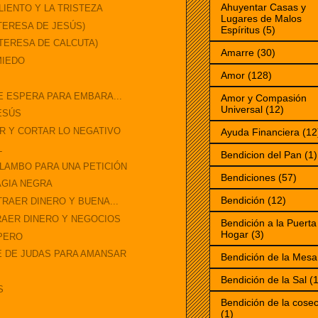
Ahuyentar Casas y
IENTO Y LA TRISTEZA
Lugares de Malos
TERESA DE JESÚS)
Espíritus
(5)
 TERESA DE CALCUTA)
Amarre
(30)
MIEDO
Amor
(128)
E ESPERA PARA EMBARA...
Amor y Compasión
Universal
(12)
JESÚS
R Y CORTAR LO NEGATIVO
Ayuda Financiera
(12
L
Bendicion del Pan
(1)
LAMBO PARA UNA PETICIÓN
Bendiciones
(57)
AGIA NEGRA
Bendición
(12)
TRAER DINERO Y BUENA...
RAER DINERO Y NEGOCIOS
Bendición a la Puerta
Hogar
(3)
SPERO
E DE JUDAS PARA AMANSAR
Bendición de la Mesa
Bendición de la Sal
(1
S
Bendición de la cose
(1)