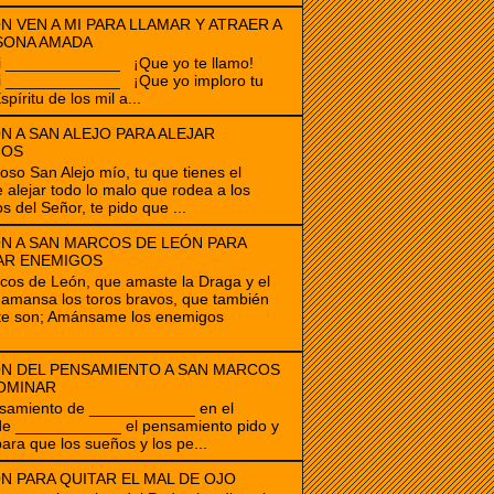
N VEN A MI PARA LLAMAR Y ATRAER A
SONA AMADA
i _____________ ¡Que yo te llamo!
i _____________ ¡Que yo imploro tu
spíritu de los mil a...
N A SAN ALEJO PARA ALEJAR
GOS
ioso San Alejo mío, tu que tienes el
 alejar todo lo malo que rodea a los
s del Señor, te pido que ...
N A SAN MARCOS DE LEÓN PARA
AR ENEMIGOS
os de León, que amaste la Draga y el
amansa los toros bravos, que también
te son; Amánsame los enemigos
N DEL PENSAMIENTO A SAN MARCOS
OMINAR
samiento de ____________ en el
de ____________ el pensamiento pido y
para que los sueños y los pe...
N PARA QUITAR EL MAL DE OJO