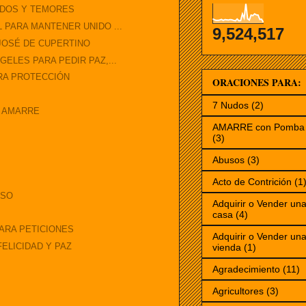
EDOS Y TEMORES
 PARA MANTENER UNIDO ...
9,524,517
JOSÉ DE CUPERTINO
ELES PARA PEDIR PAZ,...
ARA PROTECCIÓN
ORACIONES PARA:
7 Nudos
(2)
A AMARRE
AMARRE con Pomba 
(3)
Abusos
(3)
Acto de Contrición
(1
OSO
Adquirir o Vender un
casa
(4)
PARA PETICIONES
Adquirir o Vender un
ELICIDAD Y PAZ
vienda
(1)
Agradecimiento
(11)
Agricultores
(3)