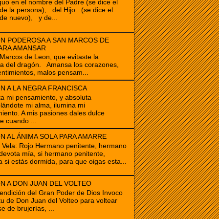
guo en el nombre del Padre (se dice el
e la persona), del Hijo (se dice el
de nuevo), y de...
N PODEROSA A SAN MARCOS DE
ARA AMANSAR
cos de Leon, que evitaste la
ia del dragón. Amansa los corazones,
ntimientos, malos pensam...
N A LA NEGRA FRANCISCA
ta mi pensamiento, y absoluta
ándote mi alma, ilumina mi
iento. A mis pasiones dales dulce
e cuando ...
N AL ÁNIMA SOLA PARA AMARRE
e Vela: Rojo Hermano penitente, hermano
devota mía, si hermano penitente,
a si estás dormida, para que oigas esta...
N A DON JUAN DEL VOLTEO
endición del Gran Poder de Dios Invoco
itu de Don Juan del Volteo para voltear
e de brujerías, ...