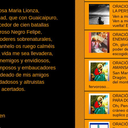
ORACIO
osa Maria Lionza,
LA PER
Ven a m
ad, que con Guaicaipuro,
Ven a m
cedor de cien batallas
vuelta! E
eroso Negro Felipe,
ORACIÓ
poderes sobrenaturales,
ENEMI
Oh, glor
anhelo os ruego calméis
poder de
a vida me sea llevadera,
escogido
nemigos y envidiosos,
ORACIÓ
ramposos y embaucadores
AMANS
San Marc
odeado de mis amigos
Dragón, 
adosos y altruistas
del mon
fervoroso...
 acertados.
ORACIÓ
PARA D
Oh¡ Pen
cráneo 
suplico 
en
ORACIÓ