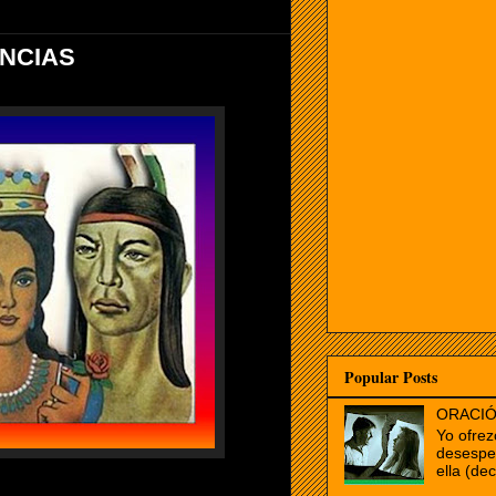
ENCIAS
Popular Posts
ORACIÓ
Yo ofrez
desespe
ella (dec