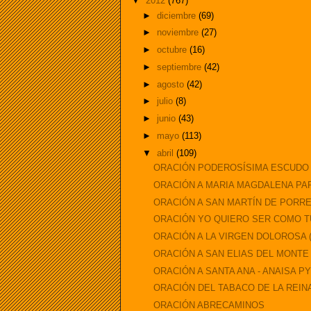
▼
2012
(767)
►
diciembre
(69)
►
noviembre
(27)
►
octubre
(16)
►
septiembre
(42)
►
agosto
(42)
►
julio
(8)
►
junio
(43)
►
mayo
(113)
▼
abril
(109)
ORACIÓN PODEROSÍSIMA ESCUDO D
ORACIÓN A MARIA MAGDALENA PAR
ORACIÓN A SAN MARTÍN DE PORR
ORACIÓN YO QUIERO SER COMO T
ORACIÓN A LA VIRGEN DOLOROSA ( 
ORACIÓN A SAN ELIAS DEL MONTE
ORACIÓN A SANTA ANA - ANAISA PYE
ORACIÓN DEL TABACO DE LA REIN
ORACIÓN ABRECAMINOS