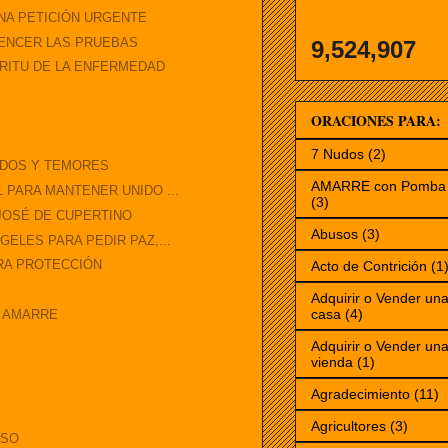
NA PETICIÓN URGENTE
VENCER LAS PRUEBAS
9,524,907
ÍRITU DE LA ENFERMEDAD
ORACIONES PARA:
7 Nudos
(2)
EDOS Y TEMORES
AMARRE con Pomba 
 PARA MANTENER UNIDO ...
(3)
JOSÉ DE CUPERTINO
Abusos
(3)
ELES PARA PEDIR PAZ,...
ARA PROTECCIÓN
Acto de Contrición
(1
Adquirir o Vender un
casa
(4)
A AMARRE
Adquirir o Vender un
vienda
(1)
Agradecimiento
(11)
Agricultores
(3)
OSO