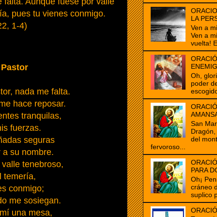
 falta. Aunque fuese por valle
ORACIO
ía, pues tu vienes conmigo.
LA PER
2, 1-4)
Ven a m
Ven a m
vuelta! E
ORACIÓ
 Pastor
ENEMI
Oh, glor
poder de
tor, nada me falta.
escogido
me hace reposar.
ORACIÓ
AMANS
ntes tranquilas,
San Marc
mis fuerzas.
Dragón, 
del mon
ñadas seguras
fervoroso...
 a su nombre.
ORACIÓ
valle tenebroso,
PARA D
 temería,
Oh¡ Pen
cráneo 
es conmigo;
suplico 
ado me sosiegan.
ORACIÓ
 mí una mesa,