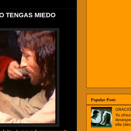
O TENGAS MIEDO
Popular Posts
ORACIÓ
Yo ofrez
desespe
ella (dec