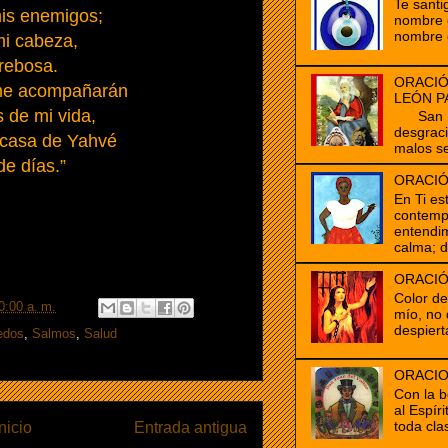
Te santi
mis enemigos;
nombre d
nombre 
i cabeza,
rebosa.
ORACIÓ
me acompañarán
LEÓN P
s de mi vida,
San Mar
desgrac
a casa de Yahvé
malos se
de días.”
ORACIÓ
En Ti es
contempl
entendim
calma; d
ORACIÓ
Color d
0:00 a. m.
mío, no 
despiert
edos
,
Salmos
,
Salud
ORACIO
Con la b
al Espír
toda clas
Inicio
Entrada antigua