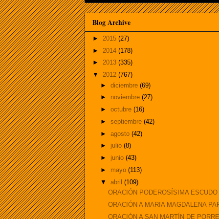
Blog Archive
►
2015
(27)
►
2014
(178)
►
2013
(335)
▼
2012
(767)
►
diciembre
(69)
►
noviembre
(27)
►
octubre
(16)
►
septiembre
(42)
►
agosto
(42)
►
julio
(8)
►
junio
(43)
►
mayo
(113)
▼
abril
(109)
ORACIÓN PODEROSÍSIMA ESCUDO D
ORACIÓN A MARIA MAGDALENA PAR
ORACIÓN A SAN MARTÍN DE PORR