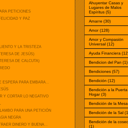
Ahuyentar Casas y
Lugares de Malos
PARA PETICIONES
Espíritus
(5)
ELICIDAD Y PAZ
Amarre
(30)
Amor
(128)
Amor y Compasión
Universal
(12)
IENTO Y LA TRISTEZA
Ayuda Financiera
(12
TERESA DE JESÚS)
 TERESA DE CALCUTA)
Bendicion del Pan
(1)
MIEDO
Bendiciones
(57)
Bendición
(12)
E ESPERA PARA EMBARA...
JESÚS
Bendición a la Puerta
Hogar
(3)
R Y CORTAR LO NEGATIVO
L
Bendición de la Mesa
LAMBO PARA UNA PETICIÓN
Bendición de la Sal
(1
AGIA NEGRA
Bendición de la cose
TRAER DINERO Y BUENA...
(1)