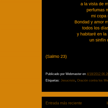
a la vista de 
perfumas m
mi copa 
Bondad y amor 
todos los día
y habitaré en l
un sinfín 
(Salmo 23)
Publicado por
Webmaster
en
4/18/2012 06:2
Etiquetas:
Jesucristo
,
Oración contra los Mi
Entrada más reciente