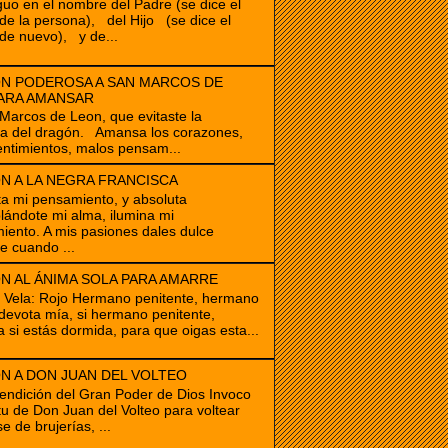
guo en el nombre del Padre (se dice el
e la persona), del Hijo (se dice el
de nuevo), y de...
N PODEROSA A SAN MARCOS DE
ARA AMANSAR
cos de Leon, que evitaste la
ia del dragón. Amansa los corazones,
ntimientos, malos pensam...
N A LA NEGRA FRANCISCA
ta mi pensamiento, y absoluta
ándote mi alma, ilumina mi
iento. A mis pasiones dales dulce
e cuando ...
N AL ÁNIMA SOLA PARA AMARRE
e Vela: Rojo Hermano penitente, hermano
devota mía, si hermano penitente,
a si estás dormida, para que oigas esta...
N A DON JUAN DEL VOLTEO
endición del Gran Poder de Dios Invoco
itu de Don Juan del Volteo para voltear
e de brujerías, ...