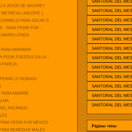
SANTORAL DEL ME
Ú A JESÚS DE NAZARET
SANTORAL DEL MES
METRESILI ANCOPIE )...
SANTORAL DEL ME
 CARMELO PARA SACAR D...
 - PARA PEDIR POR ...
SANTORAL DEL ME
A MARIA LIONZA
SANTORAL DEL MES
SANTORAL DEL MES
O PARA AMARRAR
 PEDIR FUERZAS EN LA...
SANTORAL DEL MES
A PAREJA
SANTORAL DEL MES
SANTORAL DEL ME
UPERAR LO ROBADO
SANTORAL DEL MES
S
S PARA AMARRE
SANTORAL DEL MES
ALMA
SANTORAL DEL MES
FAEL ARCÁNGEL
ALES
 PARA PEDIR POR MÉXICO
Páginas vistas
 PARA REMEDIAR MALES