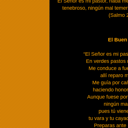
El Señor es mi pastor, nada me
tenebroso, ningún mal temer
(Salmo 2
El Buen
“El Señor es mi pas
En verdes pastos 
Me conduce a fue
allí reparo 
Me guía por ca
haciendo honor
Aunque fuese por 
ningún mal
pues tú vien
tu vara y tu cay
Preparas ante