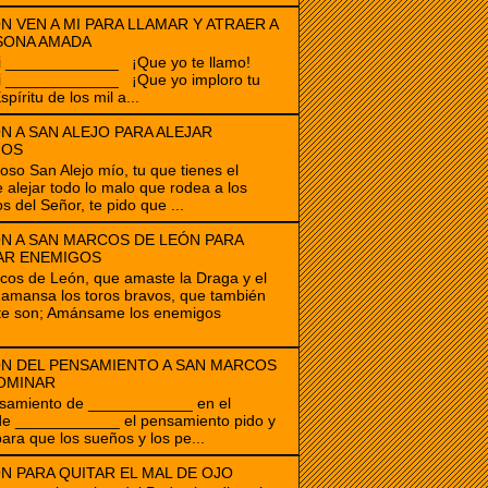
N VEN A MI PARA LLAMAR Y ATRAER A
SONA AMADA
i _____________ ¡Que yo te llamo!
i _____________ ¡Que yo imploro tu
spíritu de los mil a...
N A SAN ALEJO PARA ALEJAR
GOS
ioso San Alejo mío, tu que tienes el
 alejar todo lo malo que rodea a los
s del Señor, te pido que ...
N A SAN MARCOS DE LEÓN PARA
AR ENEMIGOS
os de León, que amaste la Draga y el
amansa los toros bravos, que también
te son; Amánsame los enemigos
N DEL PENSAMIENTO A SAN MARCOS
OMINAR
samiento de ____________ en el
de ____________ el pensamiento pido y
para que los sueños y los pe...
N PARA QUITAR EL MAL DE OJO