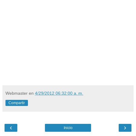
S
i estas en afliccion, sufrimiento, dolor, en mala
situacion,
y estás llorando, coje tus lagrimas y se las
untas a una vela blanca en forma de espiral, las
comunmente utilizadas para los candeladros y se la
enciendes a Maria Magdalena y al Sagrado Corazón
de Jesús y rezas esta oración, 3 Padre nuestro, 3
Ave Maria y 3 credos y pide con fe, abre tu corazón y
verás la respuesta.
Webmaster
en
4/29/2012 06:32:00 a. m.
Compartir
‹
›
Inicio